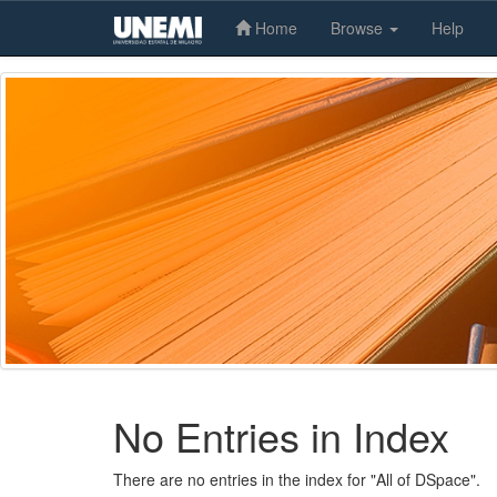
Home
Browse
Help
Skip
navigation
No Entries in Index
There are no entries in the index for "All of DSpace".