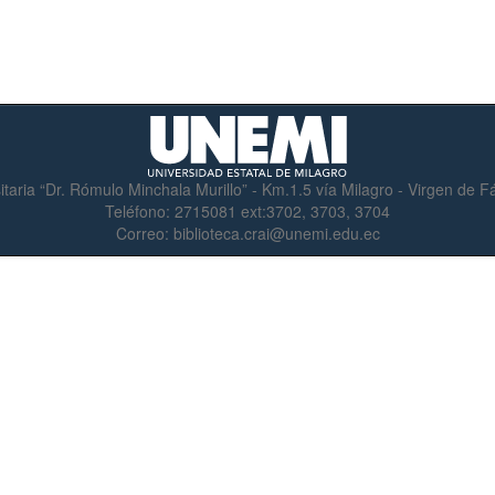
itaria “Dr. Rómulo Minchala Murillo” - Km.1.5 vía Milagro - Virgen de 
Teléfono:
2715081 ext:3702, 3703, 3704
Correo:
biblioteca.crai@unemi.edu.ec