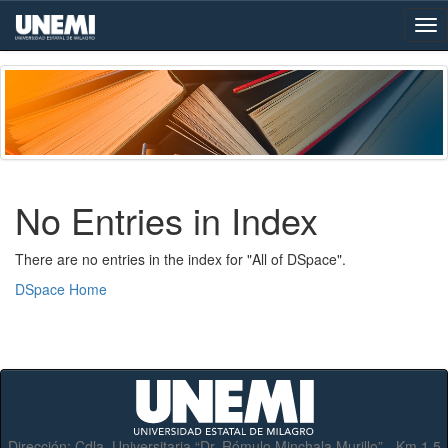
Skip
navigation
No Entries in Index
There are no entries in the index for "All of DSpace".
DSpace Home
Dirección:
Cdla. Universitaria “Dr. Rómulo Minchala Murillo” - Km.1.5