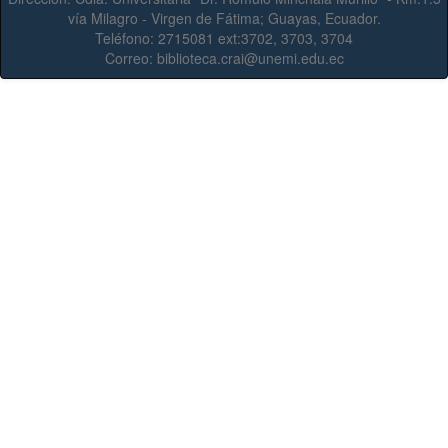
vía Milagro - Virgen de Fátima; Guayas, Ecuador.
Teléfono:
2715081 ext:3702, 3703, 3704
Correo:
biblioteca.crai@unemi.edu.ec