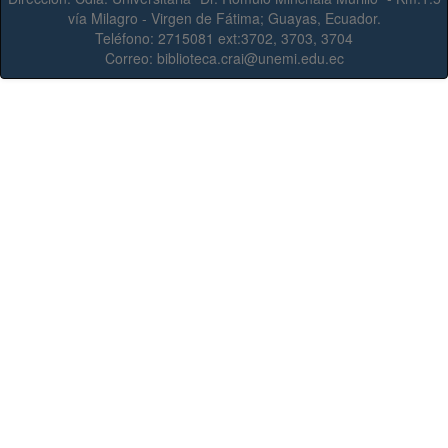
vía Milagro - Virgen de Fátima; Guayas, Ecuador.
Teléfono:
2715081 ext:3702, 3703, 3704
Correo:
biblioteca.crai@unemi.edu.ec