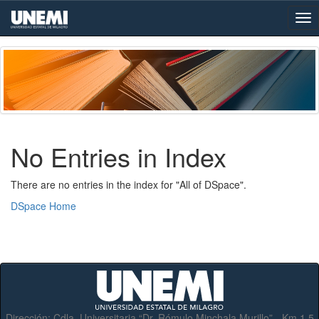
Skip
navigation
No Entries in Index
There are no entries in the index for "All of DSpace".
DSpace Home
Dirección:
Cdla. Universitaria “Dr. Rómulo Minchala Murillo” - Km.1.5