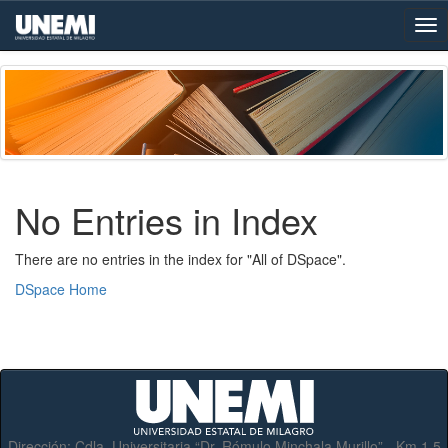
Skip
navigation
No Entries in Index
There are no entries in the index for "All of DSpace".
DSpace Home
Dirección:
Cdla. Universitaria “Dr. Rómulo Minchala Murillo” - Km.1.5