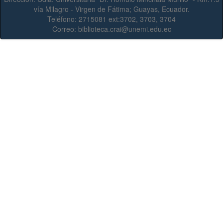
vía Milagro - Virgen de Fátima; Guayas, Ecuador.
Teléfono:
2715081 ext:3702, 3703, 3704
Correo:
biblioteca.crai@unemi.edu.ec