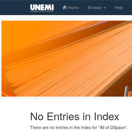
Home
Browse
Help
Skip
navigation
No Entries in Index
There are no entries in the index for "All of DSpace".