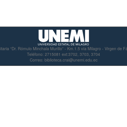
itaria “Dr. Rómulo Minchala Murillo” - Km.1.5 vía Milagro - Virgen de 
Teléfono:
2715081 ext:3702, 3703, 3704
Correo:
biblioteca.crai@unemi.edu.ec