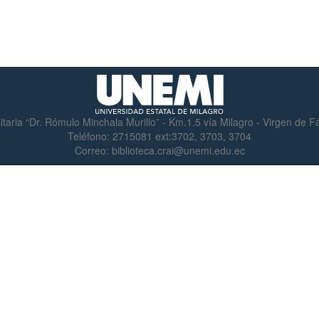
itaria “Dr. Rómulo Minchala Murillo” - Km.1.5 vía Milagro - Virgen de 
Teléfono:
2715081 ext:3702, 3703, 3704
Correo:
biblioteca.crai@unemi.edu.ec