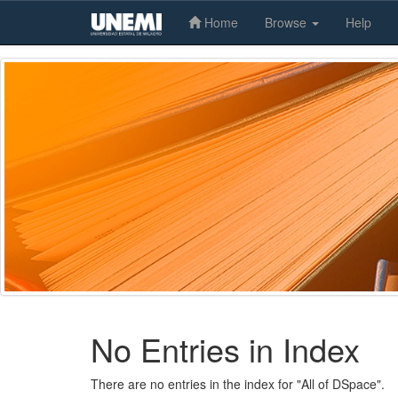
Home
Browse
Help
Skip
navigation
No Entries in Index
There are no entries in the index for "All of DSpace".