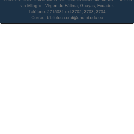
vía Milagro - Virgen de Fátima; Guayas, Ecuador.
Teléfono:
2715081 ext:3702, 3703, 3704
Correo:
biblioteca.crai@unemi.edu.ec