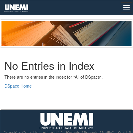
Skip
navigation
No Entries in Index
There are no entries in the index for "All of DSpace".
DSpace Home
Dirección:
Cdla. Universitaria “Dr. Rómulo Minchala Murillo” - Km.1.5