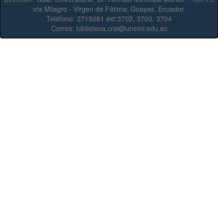
vía Milagro - Virgen de Fátima; Guayas, Ecuador.
Teléfono:
2715081 ext:3702, 3703, 3704
Correo:
biblioteca.crai@unemi.edu.ec