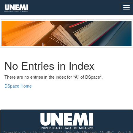
Skip
navigation
No Entries in Index
There are no entries in the index for "All of DSpace".
DSpace Home
Dirección:
Cdla. Universitaria “Dr. Rómulo Minchala Murillo” - Km.1.5