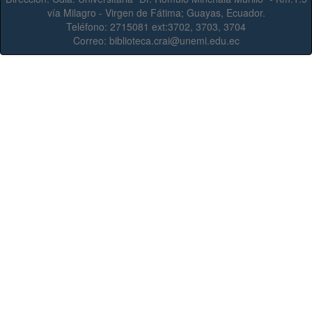
vía Milagro - Virgen de Fátima; Guayas, Ecuador.
Teléfono:
2715081 ext:3702, 3703, 3704
Correo:
biblioteca.crai@unemi.edu.ec