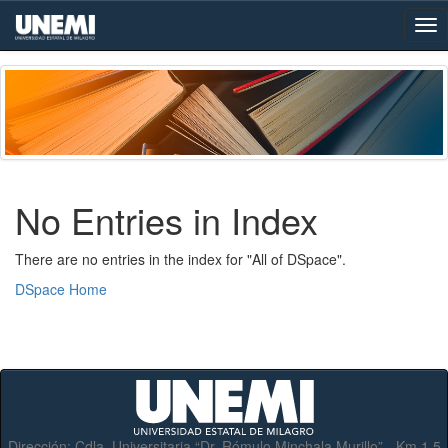
Skip
navigation
No Entries in Index
There are no entries in the index for "All of DSpace".
DSpace Home
Dirección:
Cdla. Universitaria “Dr. Rómulo Minchala Murillo” - Km.1.5