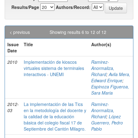
Results/Page
Authors/Record:
< previous
Showing results 6 to 12 of 12
Issue
Title
Author(s)
Date
2010
Implementación de kioscos
Ramirez-
virtuales sistema de terminales
Anormaliza,
interactivos - UNEMI
Richard
;
Avila Mera,
Edward Enrique
;
Espinoza Figueroa,
Sara Maria
2012-
La implementación de las Tics
Ramirez-
03
en la metodología del docente y
Anormaliza,
la calidad de la educación
Richard
;
López
básica del colegio fiscal 17 de
Guerrero, Pedro
Septiembre del Cantón Milagro.
Pablo