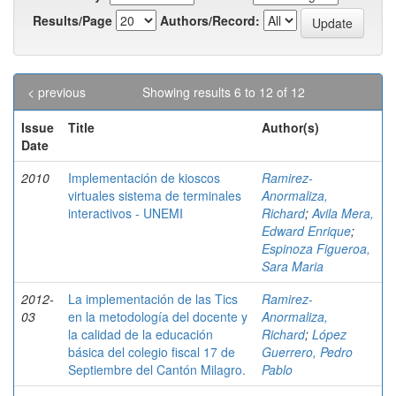
Results/Page
Authors/Record:
< previous
Showing results 6 to 12 of 12
Issue
Title
Author(s)
Date
2010
Implementación de kioscos
Ramirez-
virtuales sistema de terminales
Anormaliza,
interactivos - UNEMI
Richard
;
Avila Mera,
Edward Enrique
;
Espinoza Figueroa,
Sara Maria
2012-
La implementación de las Tics
Ramirez-
03
en la metodología del docente y
Anormaliza,
la calidad de la educación
Richard
;
López
básica del colegio fiscal 17 de
Guerrero, Pedro
Septiembre del Cantón Milagro.
Pablo