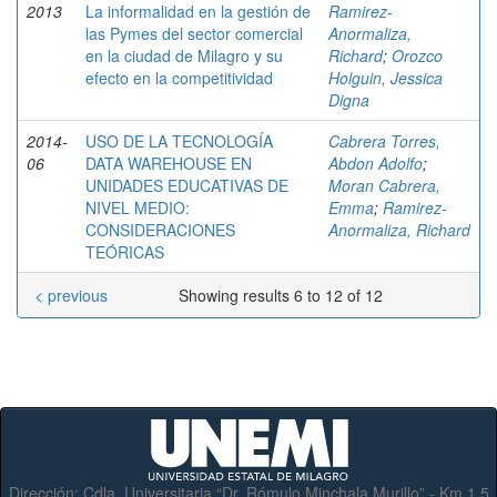
2013
La informalidad en la gestión de
Ramirez-
las Pymes del sector comercial
Anormaliza,
en la ciudad de Milagro y su
Richard
;
Orozco
efecto en la competitividad
Holguin, Jessica
Digna
2014-
USO DE LA TECNOLOGÍA
Cabrera Torres,
06
DATA WAREHOUSE EN
Abdon Adolfo
;
UNIDADES EDUCATIVAS DE
Moran Cabrera,
NIVEL MEDIO:
Emma
;
Ramirez-
CONSIDERACIONES
Anormaliza, Richard
TEÓRICAS
< previous
Showing results 6 to 12 of 12
Dirección:
Cdla. Universitaria “Dr. Rómulo Minchala Murillo” - Km.1.5