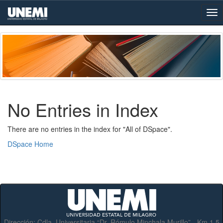
Skip
navigation
No Entries in Index
There are no entries in the index for "All of DSpace".
DSpace Home
Dirección:
Cdla. Universitaria “Dr. Rómulo Minchala Murillo” - Km.1.5