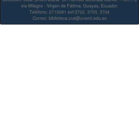
vía Milagro - Virgen de Fátima; Guayas, Ecuador.
Teléfono:
2715081 ext:3702, 3703, 3704
Correo:
biblioteca.crai@unemi.edu.ec