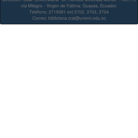
vía Milagro - Virgen de Fátima; Guayas, Ecuador.
Teléfono:
2715081 ext:3702, 3703, 3704
Correo:
biblioteca.crai@unemi.edu.ec