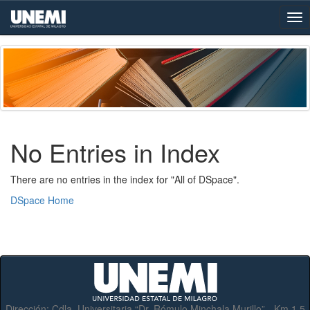
Skip
navigation
No Entries in Index
There are no entries in the index for "All of DSpace".
DSpace Home
Dirección:
Cdla. Universitaria “Dr. Rómulo Minchala Murillo” - Km.1.5