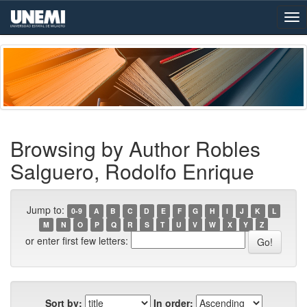
Skip
navigation
Browsing by Author Robles
Salguero, Rodolfo Enrique
Jump to:
0-9
A
B
C
D
E
F
G
H
I
J
K
L
M
N
O
P
Q
R
S
T
U
V
W
X
Y
Z
or enter first few letters:
Sort by:
In order: