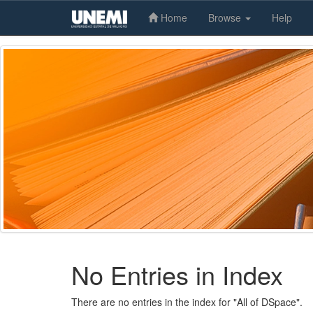
Home
Browse
Help
Skip
navigation
No Entries in Index
There are no entries in the index for "All of DSpace".