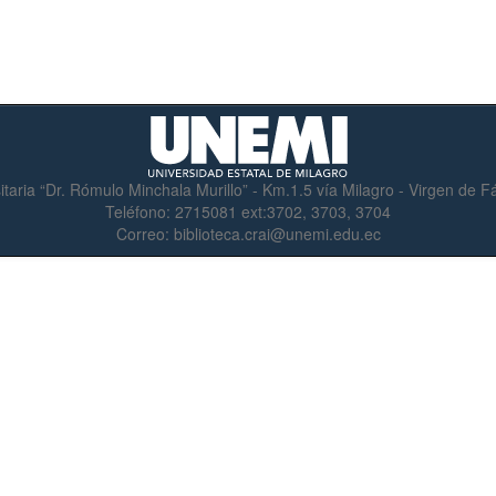
itaria “Dr. Rómulo Minchala Murillo” - Km.1.5 vía Milagro - Virgen de 
Teléfono:
2715081 ext:3702, 3703, 3704
Correo:
biblioteca.crai@unemi.edu.ec