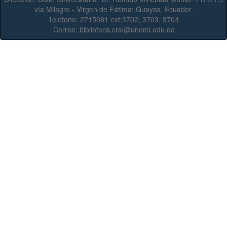
vía Milagro - Virgen de Fátima; Guayas, Ecuador.
Teléfono:
2715081 ext:3702, 3703, 3704
Correo:
biblioteca.crai@unemi.edu.ec