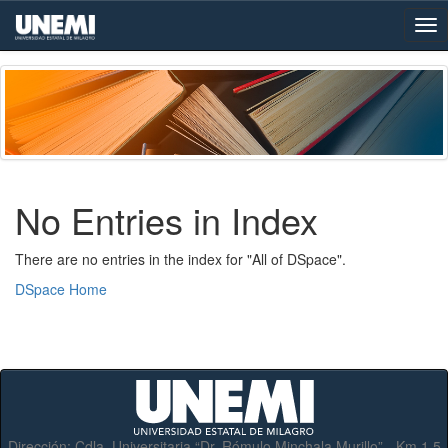
Skip
navigation
No Entries in Index
There are no entries in the index for "All of DSpace".
DSpace Home
Dirección:
Cdla. Universitaria “Dr. Rómulo Minchala Murillo” - Km.1.5