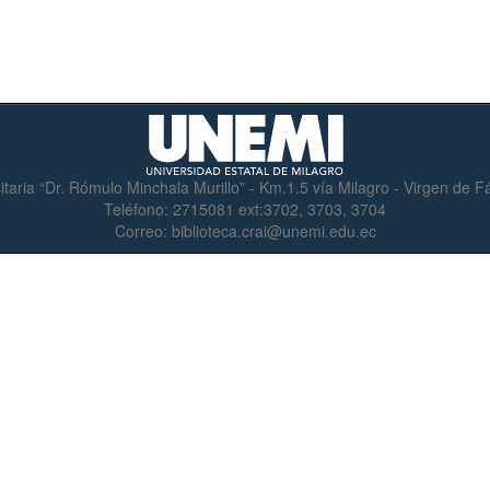
itaria “Dr. Rómulo Minchala Murillo” - Km.1.5 vía Milagro - Virgen de 
Teléfono:
2715081 ext:3702, 3703, 3704
Correo:
biblioteca.crai@unemi.edu.ec