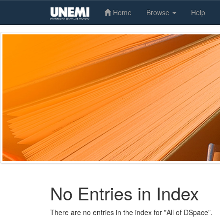
Home
Browse
Help
Skip
navigation
No Entries in Index
There are no entries in the index for "All of DSpace".