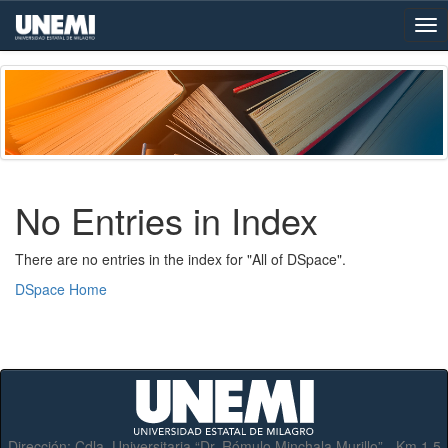
Skip
navigation
No Entries in Index
There are no entries in the index for "All of DSpace".
DSpace Home
Dirección:
Cdla. Universitaria “Dr. Rómulo Minchala Murillo” - Km.1.5