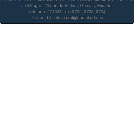
vía Milagro - Virgen de Fátima; Guayas, Ecuador.
Teléfono:
2715081 ext:3702, 3703, 3704
Correo:
biblioteca.crai@unemi.edu.ec