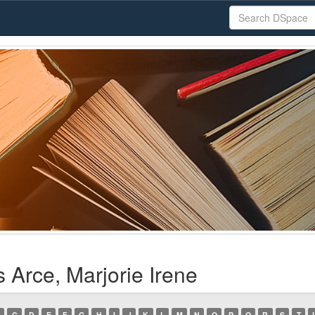
 Arce, Marjorie Irene
C
D
E
F
G
H
I
J
K
L
M
N
O
P
Q
R
S
T