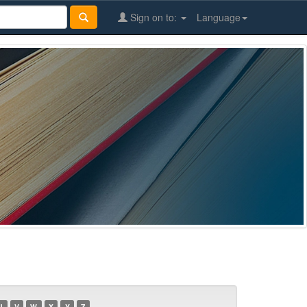
Sign on to:
Language
U
V
W
X
Y
Z