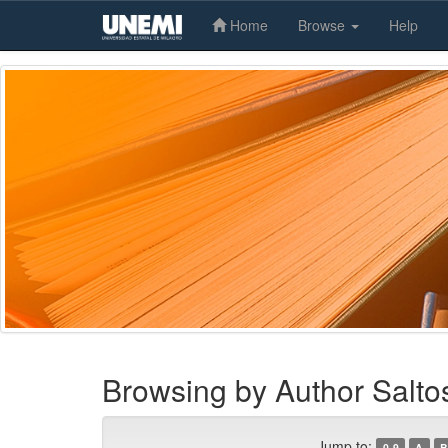
Home
Browse
Help
Skip
navigation
Browsing by Author Saltos
Jump to:
0-9
A
B