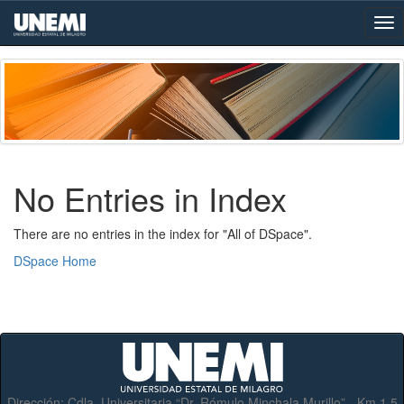
Skip
navigation
No Entries in Index
There are no entries in the index for "All of DSpace".
DSpace Home
Dirección:
Cdla. Universitaria “Dr. Rómulo Minchala Murillo” - Km.1.5