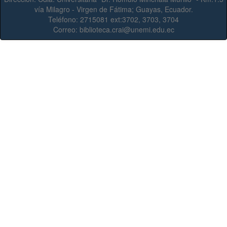
vía Milagro - Virgen de Fátima; Guayas, Ecuador.
Teléfono:
2715081 ext:3702, 3703, 3704
Correo:
biblioteca.crai@unemi.edu.ec