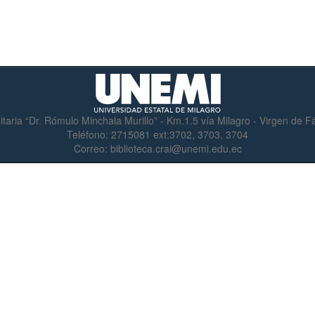
itaria “Dr. Rómulo Minchala Murillo” - Km.1.5 vía Milagro - Virgen de 
Teléfono:
2715081 ext:3702, 3703, 3704
Correo:
biblioteca.crai@unemi.edu.ec