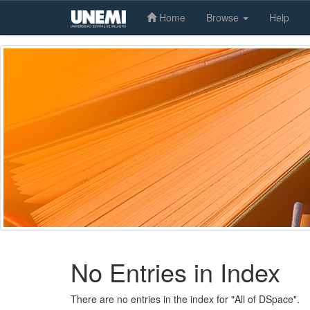
Home
Browse
Help
Skip
navigation
No Entries in Index
There are no entries in the index for "All of DSpace".