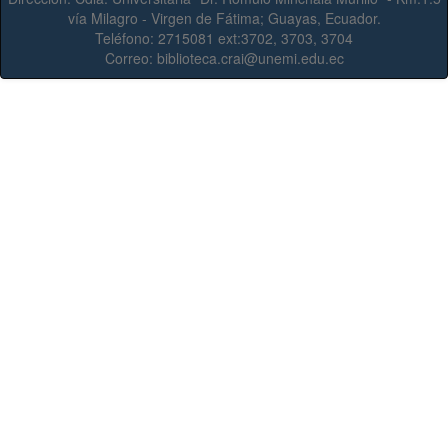
vía Milagro - Virgen de Fátima; Guayas, Ecuador.
Teléfono:
2715081 ext:3702, 3703, 3704
Correo:
biblioteca.crai@unemi.edu.ec