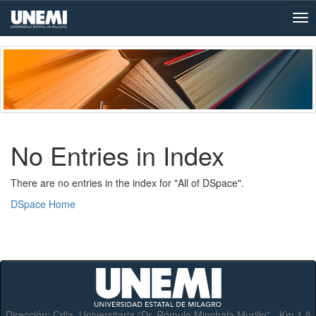
Skip
navigation
No Entries in Index
There are no entries in the index for "All of DSpace".
DSpace Home
Dirección:
Cdla. Universitaria “Dr. Rómulo Minchala Murillo” - Km.1.5