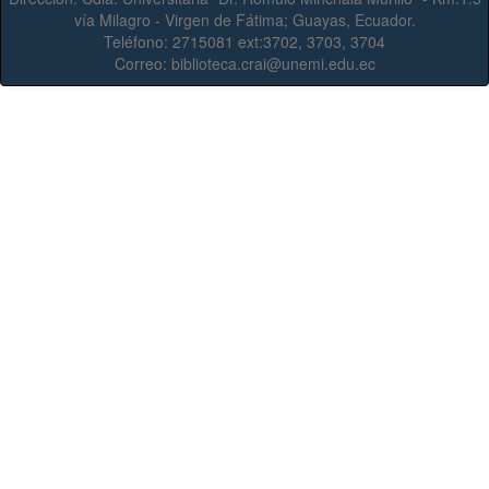
vía Milagro - Virgen de Fátima; Guayas, Ecuador.
Teléfono:
2715081 ext:3702, 3703, 3704
Correo:
biblioteca.crai@unemi.edu.ec