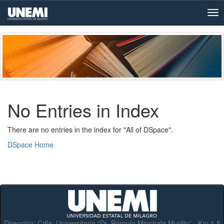
Skip
navigation
No Entries in Index
There are no entries in the index for "All of DSpace".
DSpace Home
Dirección:
Cdla. Universitaria “Dr. Rómulo Minchala Murillo” - Km.1.5