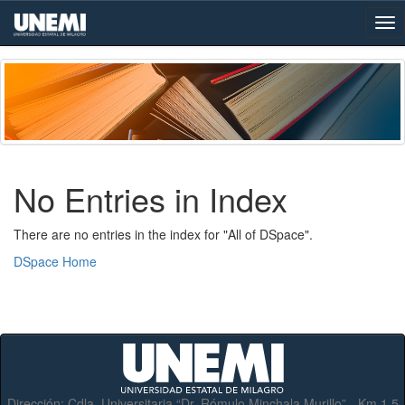
Skip
navigation
No Entries in Index
There are no entries in the index for "All of DSpace".
DSpace Home
Dirección:
Cdla. Universitaria “Dr. Rómulo Minchala Murillo” - Km.1.5