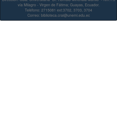
vía Milagro - Virgen de Fátima; Guayas, Ecuador.
Teléfono:
2715081 ext:3702, 3703, 3704
Correo:
biblioteca.crai@unemi.edu.ec