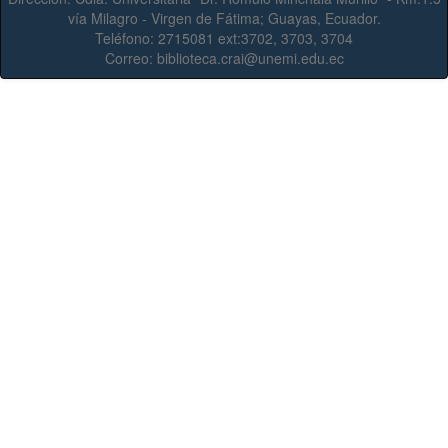
vía Milagro - Virgen de Fátima; Guayas, Ecuador.
Teléfono:
2715081 ext:3702, 3703, 3704
Correo:
biblioteca.crai@unemi.edu.ec