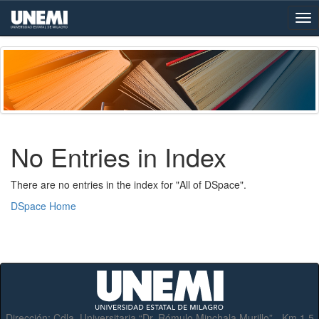
Skip
navigation
No Entries in Index
There are no entries in the index for "All of DSpace".
DSpace Home
Dirección:
Cdla. Universitaria “Dr. Rómulo Minchala Murillo” - Km.1.5