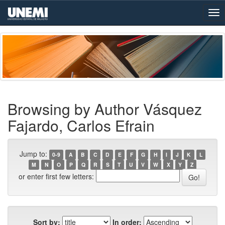
Skip
navigation
Browsing by Author Vásquez
Fajardo, Carlos Efrain
Jump to:
0-9
A
B
C
D
E
F
G
H
I
J
K
L
M
N
O
P
Q
R
S
T
U
V
W
X
Y
Z
or enter first few letters:
Sort by:
In order: