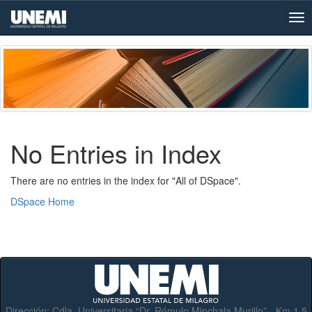
Skip
navigation
No Entries in Index
There are no entries in the index for "All of DSpace".
DSpace Home
Dirección:
Cdla. Universitaria “Dr. Rómulo Minchala Murillo” - Km.1.5