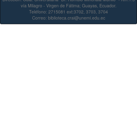
vía Milagro - Virgen de Fátima; Guayas, Ecuador.
Teléfono:
2715081 ext:3702, 3703, 3704
Correo:
biblioteca.crai@unemi.edu.ec