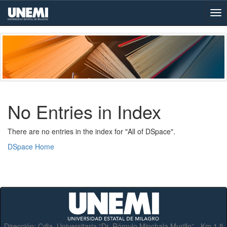
Skip
navigation
No Entries in Index
There are no entries in the index for "All of DSpace".
DSpace Home
Dirección:
Cdla. Universitaria “Dr. Rómulo Minchala Murillo” - Km.1.5