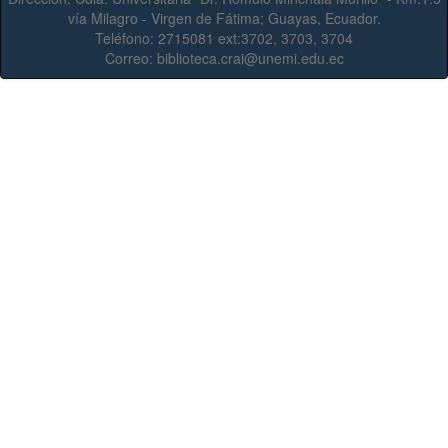
vía Milagro - Virgen de Fátima; Guayas, Ecuador.
Teléfono:
2715081 ext:3702, 3703, 3704
Correo:
biblioteca.crai@unemi.edu.ec