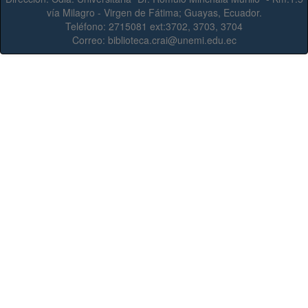
vía Milagro - Virgen de Fátima; Guayas, Ecuador.
Teléfono:
2715081 ext:3702, 3703, 3704
Correo:
biblioteca.crai@unemi.edu.ec