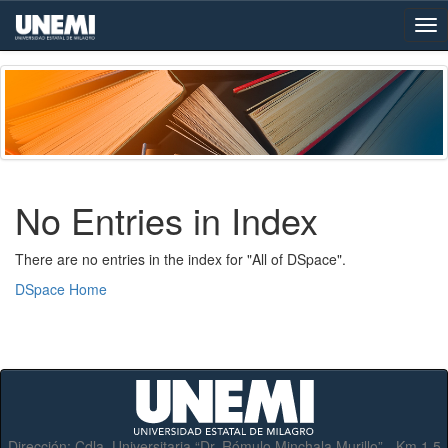
Skip
navigation
No Entries in Index
There are no entries in the index for "All of DSpace".
DSpace Home
Dirección:
Cdla. Universitaria “Dr. Rómulo Minchala Murillo” - Km.1.5