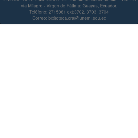
vía Milagro - Virgen de Fátima; Guayas, Ecuador.
Teléfono:
2715081 ext:3702, 3703, 3704
Correo:
biblioteca.crai@unemi.edu.ec