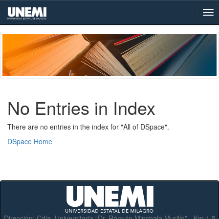
Skip
navigation
No Entries in Index
There are no entries in the index for "All of DSpace".
DSpace Home
Dirección:
Cdla. Universitaria “Dr. Rómulo Minchala Murillo” - Km.1.5