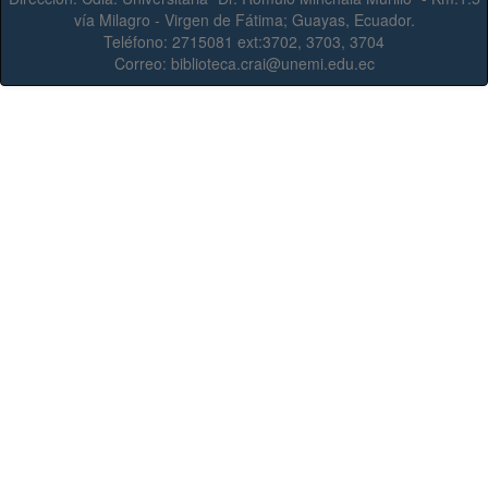
vía Milagro - Virgen de Fátima; Guayas, Ecuador.
Teléfono:
2715081 ext:3702, 3703, 3704
Correo:
biblioteca.crai@unemi.edu.ec