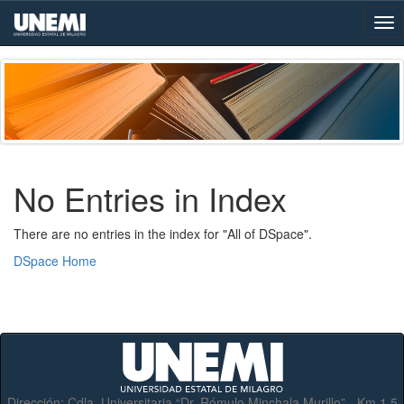
Skip
navigation
No Entries in Index
There are no entries in the index for "All of DSpace".
DSpace Home
Dirección:
Cdla. Universitaria “Dr. Rómulo Minchala Murillo” - Km.1.5