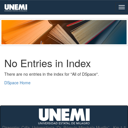
Skip
navigation
No Entries in Index
There are no entries in the index for "All of DSpace".
DSpace Home
Dirección:
Cdla. Universitaria “Dr. Rómulo Minchala Murillo” - Km.1.5