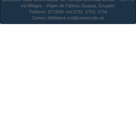
vía Milagro - Virgen de Fátima; Guayas, Ecuador.
Teléfono:
2715081 ext:3702, 3703, 3704
Correo:
biblioteca.crai@unemi.edu.ec