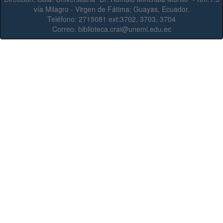
vía Milagro - Virgen de Fátima; Guayas, Ecuador.
Teléfono:
2715081 ext:3702, 3703, 3704
Correo:
biblioteca.crai@unemi.edu.ec