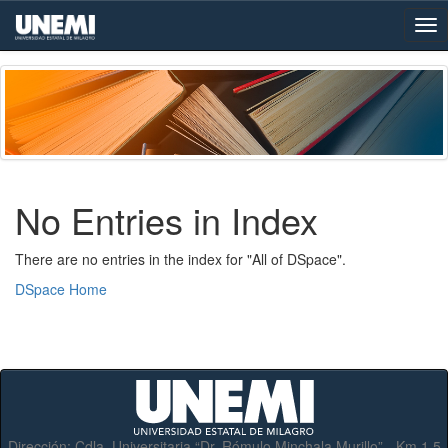
Skip
navigation
No Entries in Index
There are no entries in the index for "All of DSpace".
DSpace Home
Dirección:
Cdla. Universitaria “Dr. Rómulo Minchala Murillo” - Km.1.5