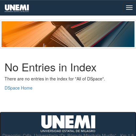
Skip
navigation
No Entries in Index
There are no entries in the index for "All of DSpace".
DSpace Home
Dirección:
Cdla. Universitaria “Dr. Rómulo Minchala Murillo” - Km.1.5