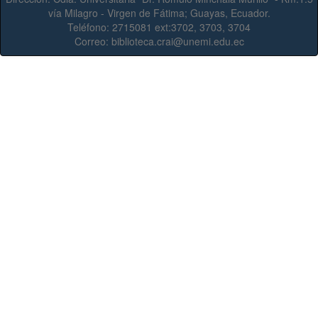
vía Milagro - Virgen de Fátima; Guayas, Ecuador.
Teléfono:
2715081 ext:3702, 3703, 3704
Correo:
biblioteca.crai@unemi.edu.ec