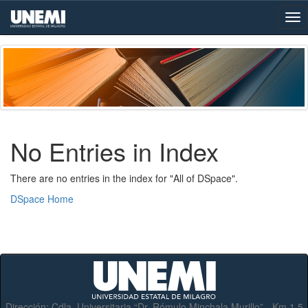
Skip
navigation
No Entries in Index
There are no entries in the index for "All of DSpace".
DSpace Home
Dirección:
Cdla. Universitaria “Dr. Rómulo Minchala Murillo” - Km.1.5