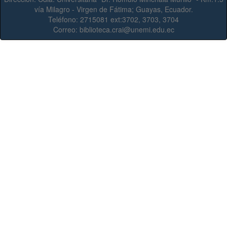
vía Milagro - Virgen de Fátima; Guayas, Ecuador.
Teléfono:
2715081 ext:3702, 3703, 3704
Correo:
biblioteca.crai@unemi.edu.ec