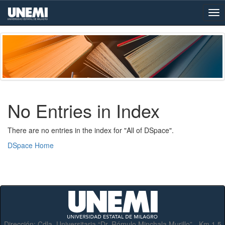
Skip
navigation
No Entries in Index
There are no entries in the index for "All of DSpace".
DSpace Home
Dirección:
Cdla. Universitaria “Dr. Rómulo Minchala Murillo” - Km.1.5