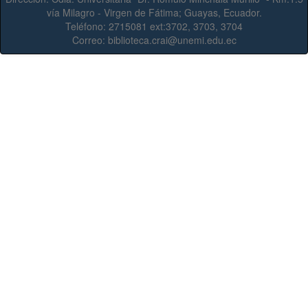
vía Milagro - Virgen de Fátima; Guayas, Ecuador.
Teléfono:
2715081 ext:3702, 3703, 3704
Correo:
biblioteca.crai@unemi.edu.ec