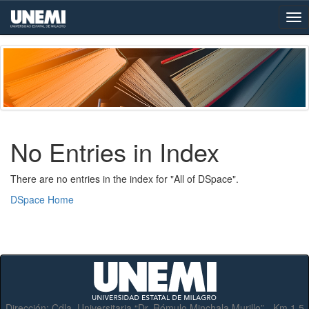
Skip
navigation
No Entries in Index
There are no entries in the index for "All of DSpace".
DSpace Home
Dirección:
Cdla. Universitaria “Dr. Rómulo Minchala Murillo” - Km.1.5