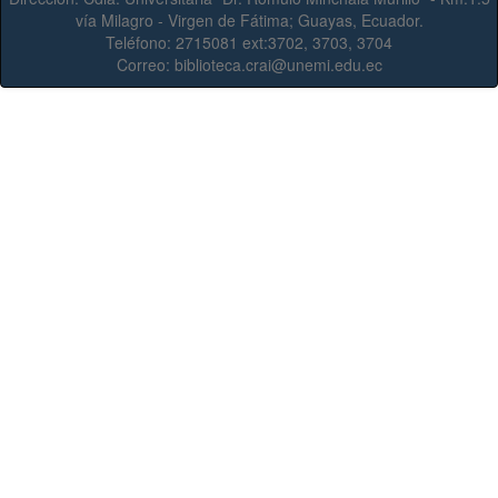
vía Milagro - Virgen de Fátima; Guayas, Ecuador.
Teléfono:
2715081 ext:3702, 3703, 3704
Correo:
biblioteca.crai@unemi.edu.ec