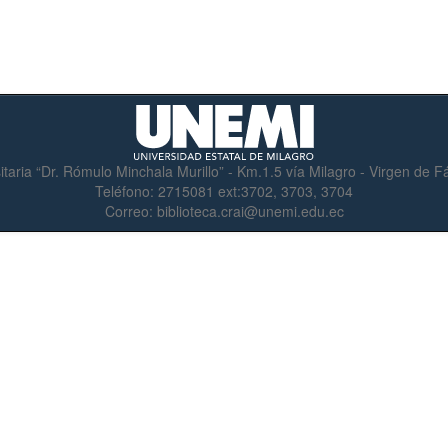
itaria “Dr. Rómulo Minchala Murillo” - Km.1.5 vía Milagro - Virgen de 
Teléfono:
2715081 ext:3702, 3703, 3704
Correo:
biblioteca.crai@unemi.edu.ec