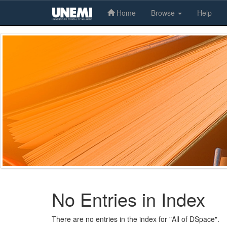
Home
Browse
Help
Skip
navigation
No Entries in Index
There are no entries in the index for "All of DSpace".