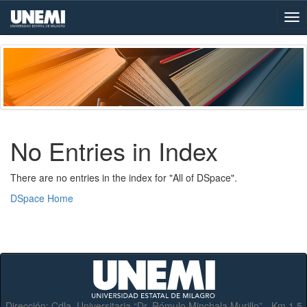
Skip
navigation
No Entries in Index
There are no entries in the index for "All of DSpace".
DSpace Home
Dirección:
Cdla. Universitaria “Dr. Rómulo Minchala Murillo” - Km.1.5