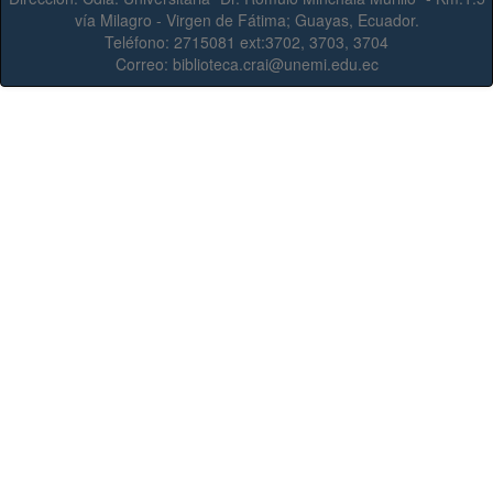
vía Milagro - Virgen de Fátima; Guayas, Ecuador.
Teléfono:
2715081 ext:3702, 3703, 3704
Correo:
biblioteca.crai@unemi.edu.ec