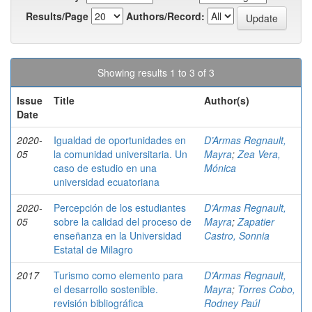
Results/Page
Authors/Record:
Showing results 1 to 3 of 3
Issue
Title
Author(s)
Date
2020-
Igualdad de oportunidades en
D’Armas Regnault,
05
la comunidad universitaria. Un
Mayra
;
Zea Vera,
caso de estudio en una
Mónica
universidad ecuatoriana
2020-
Percepción de los estudiantes
D’Armas Regnault,
05
sobre la calidad del proceso de
Mayra
;
Zapatier
enseñanza en la Universidad
Castro, Sonnia
Estatal de Milagro
2017
Turismo como elemento para
D’Armas Regnault,
el desarrollo sostenible.
Mayra
;
Torres Cobo,
revisión bibliográfica
Rodney Paúl