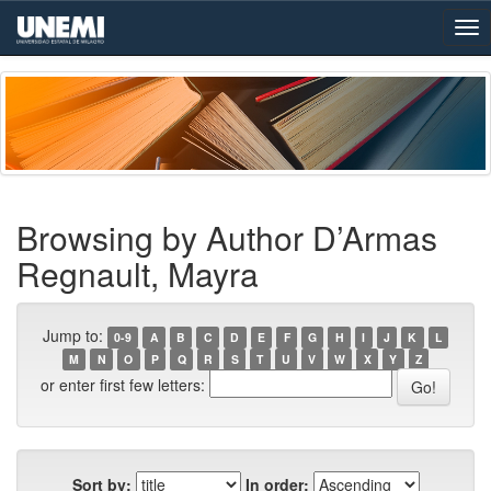
Skip
navigation
Browsing by Author D’Armas
Regnault, Mayra
Jump to:
0-9
A
B
C
D
E
F
G
H
I
J
K
L
M
N
O
P
Q
R
S
T
U
V
W
X
Y
Z
or enter first few letters:
Sort by:
In order: