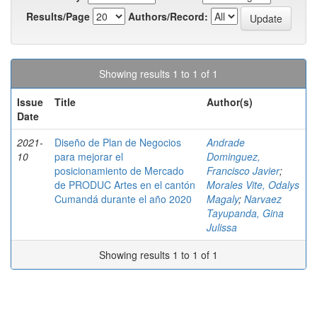
Results/Page
Authors/Record:
Showing results 1 to 1 of 1
Issue
Title
Author(s)
Date
2021-
Diseño de Plan de Negocios
Andrade
10
para mejorar el
Dominguez,
posicionamiento de Mercado
Francisco Javier
;
de PRODUC Artes en el cantón
Morales Vite, Odalys
Cumandá durante el año 2020
Magaly
;
Narvaez
Tayupanda, Gina
Julissa
Showing results 1 to 1 of 1