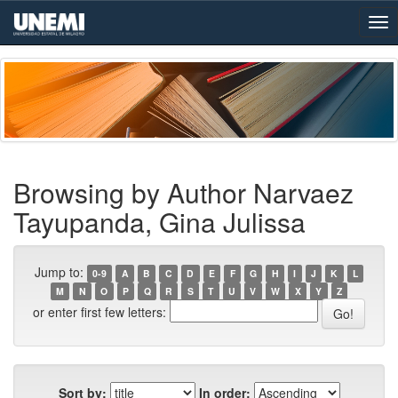
Skip
navigation
Browsing by Author Narvaez
Tayupanda, Gina Julissa
Jump to:
0-9
A
B
C
D
E
F
G
H
I
J
K
L
M
N
O
P
Q
R
S
T
U
V
W
X
Y
Z
or enter first few letters:
Sort by:
In order: