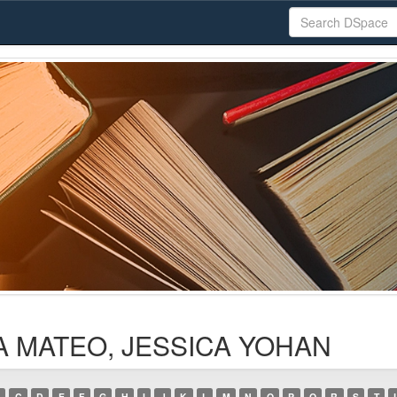
CA MATEO, JESSICA YOHAN
C
D
E
F
G
H
I
J
K
L
M
N
O
P
Q
R
S
T