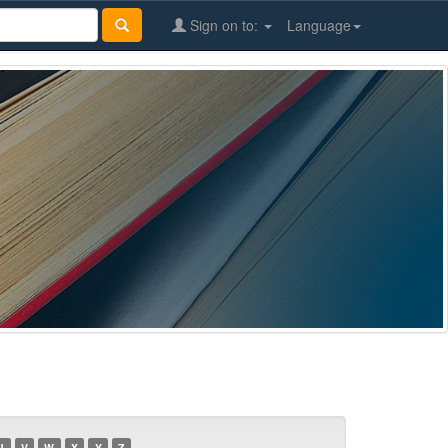
Sign on to:
Language
U
V
W
X
Y
Z