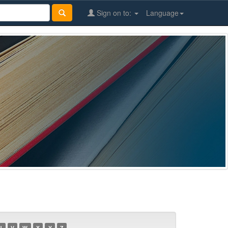
Sign on to:
Language
U
V
W
X
Y
Z