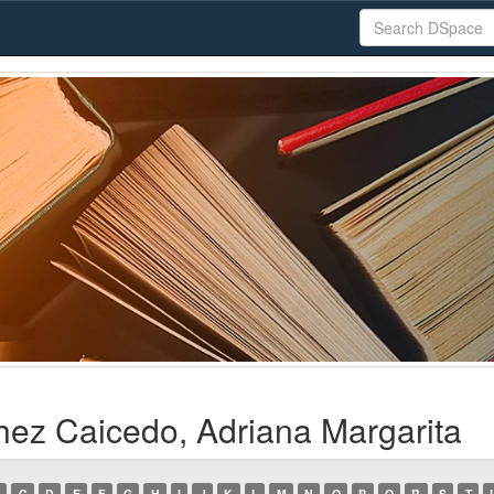
hez Caicedo, Adriana Margarita
C
D
E
F
G
H
I
J
K
L
M
N
O
P
Q
R
S
T