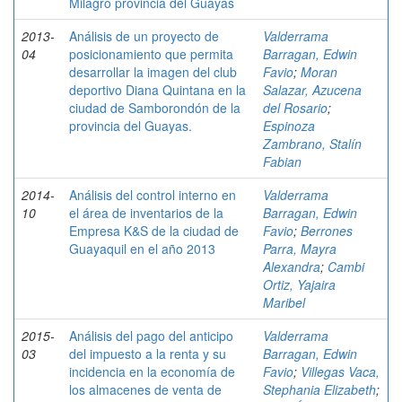
Milagro provincia del Guayas
2013-
Análisis de un proyecto de
Valderrama
04
posicionamiento que permita
Barragan, Edwin
desarrollar la imagen del club
Favio
;
Moran
deportivo Diana Quintana en la
Salazar, Azucena
ciudad de Samborondón de la
del Rosario
;
provincia del Guayas.
Espinoza
Zambrano, Stalín
Fabian
2014-
Análisis del control interno en
Valderrama
10
el área de inventarios de la
Barragan, Edwin
Empresa K&S de la ciudad de
Favio
;
Berrones
Guayaquil en el año 2013
Parra, Mayra
Alexandra
;
Cambi
Ortiz, Yajaira
Maribel
2015-
Análisis del pago del anticipo
Valderrama
03
del impuesto a la renta y su
Barragan, Edwin
incidencia en la economía de
Favio
;
Villegas Vaca,
los almacenes de venta de
Stephania Elizabeth
;