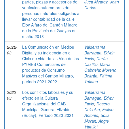
partes, piezas y accesorios de
Juca Álvarez, Jean
vehículos automotores de
Carlos
personas naturales obligadas a
llevar contabilidad de la calle
Eloy Alfaro del Cantón Milagro
de la Provincia del Guayas en
el año 2013
2022-
La Comunicación en Medios
Valderrama
03
Digital y su incidencia en el
Barragan, Edwin
Ciclo de vida de las Vida de las
Favio
;
Durán
PYMES Comerciales de
Castillo, María
productos de Consumo
Gabriela
;
Moreno
Masivos del Cantón Milagro,
Beltrán, Fátima
periodo 2021-2022
Tatiana
2022-
Los conflictos laborales y su
Valderrama
03
efecto en la Cultura
Barragan, Edwin
Organizacional del GAB
Favio
;
Rosero
Municipal General Elizalde
Chicaiza, Felipe
(Bucay), Periodo 2020-2021
Antonio
;
Solís
Moran, Angie
Yamilet