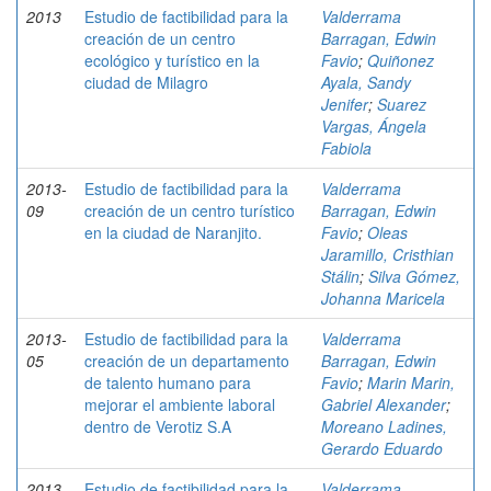
2013
Estudio de factibilidad para la
Valderrama
creación de un centro
Barragan, Edwin
ecológico y turístico en la
Favio
;
Quiñonez
ciudad de Milagro
Ayala, Sandy
Jenifer
;
Suarez
Vargas, Ángela
Fabiola
2013-
Estudio de factibilidad para la
Valderrama
09
creación de un centro turístico
Barragan, Edwin
en la ciudad de Naranjito.
Favio
;
Oleas
Jaramillo, Cristhian
Stálin
;
Silva Gómez,
Johanna Maricela
2013-
Estudio de factibilidad para la
Valderrama
05
creación de un departamento
Barragan, Edwin
de talento humano para
Favio
;
Marin Marin,
mejorar el ambiente laboral
Gabriel Alexander
;
dentro de Verotiz S.A
Moreano Ladines,
Gerardo Eduardo
2013-
Estudio de factibilidad para la
Valderrama