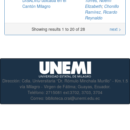
DISALVID ubicada en el
Torres, Noemí
Cantón Milagro
Elizabeth
;
Chonillo
Ramírez, Ricardo
Reynaldo
Showing results 1 to 20 of 28
next >
Dirección:
Cdla. Universitaria “Dr. Rómulo Minchala Murillo” - Km.1.5
vía Milagro - Virgen de Fátima; Guayas, Ecuador.
Teléfono:
2715081 ext:3702, 3703, 3704
Correo:
biblioteca.crai@unemi.edu.ec