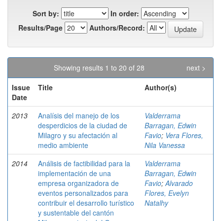
Sort by:
In order:
Results/Page
Authors/Record:
Showing results 1 to 20 of 28
next >
Issue
Title
Author(s)
Date
2013
Analísis del manejo de los
Valderrama
desperdicios de la ciudad de
Barragan, Edwin
Milagro y su afectación al
Favio
;
Vera Flores,
medio ambiente
Nila Vanessa
2014
Análisis de factibilidad para la
Valderrama
implementación de una
Barragan, Edwin
empresa organizadora de
Favio
;
Alvarado
eventos personalizados para
Flores, Evelyn
contribuir el desarrollo turístico
Natalhy
y sustentable del cantón