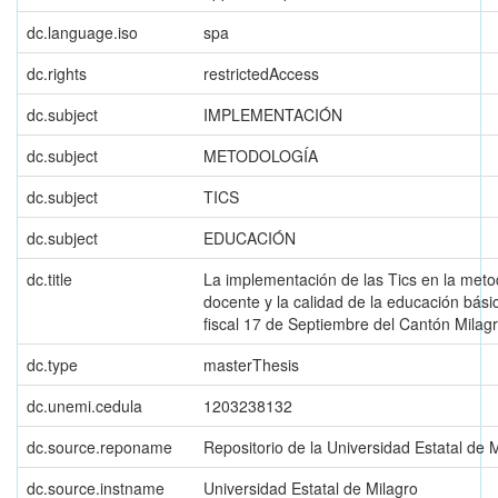
dc.language.iso
spa
dc.rights
restrictedAccess
dc.subject
IMPLEMENTACIÓN
dc.subject
METODOLOGÍA
dc.subject
TICS
dc.subject
EDUCACIÓN
dc.title
La implementación de las Tics en la meto
docente y la calidad de la educación básic
fiscal 17 de Septiembre del Cantón Milagr
dc.type
masterThesis
dc.unemi.cedula
1203238132
dc.source.reponame
Repositorio de la Universidad Estatal de 
dc.source.instname
Universidad Estatal de Milagro