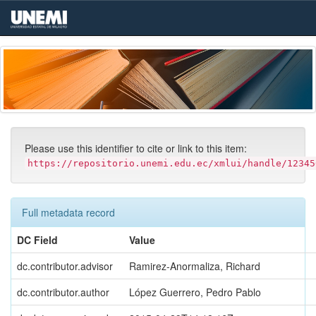
Skip
navigation
Please use this identifier to cite or link to this item:
https://repositorio.unemi.edu.ec/xmlui/handle/12345
Full metadata record
DC Field
Value
dc.contributor.advisor
Ramirez-Anormaliza, Richard
dc.contributor.author
López Guerrero, Pedro Pablo