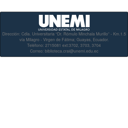
Dirección:
Cdla. Universitaria “Dr. Rómulo Minchala Murillo” - Km.1.5
vía Milagro - Virgen de Fátima; Guayas, Ecuador.
Teléfono:
2715081 ext:3702, 3703, 3704
Correo:
biblioteca.crai@unemi.edu.ec