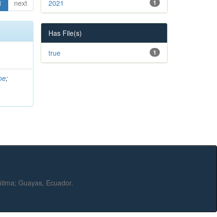
1
next
2021
1
Has File(s)
true
1
pe
;
Fátima; Guayas, Ecuador.