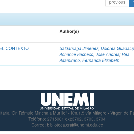
previous
Author(s)
 EL CONTEXTO
Saldarriaga Jiménez, Dolores Guadalu
Achance Pacheco, José Andrés
;
Rea
Altamirano, Fernanda Elizabeth
itaria “Dr. Rómulo Minchala Murillo” - Km.1.5 vía Milagro - Virgen de 
Teléfono:
2715081 ext:3702, 3703, 3704
Correo:
biblioteca.crai@unemi.edu.ec