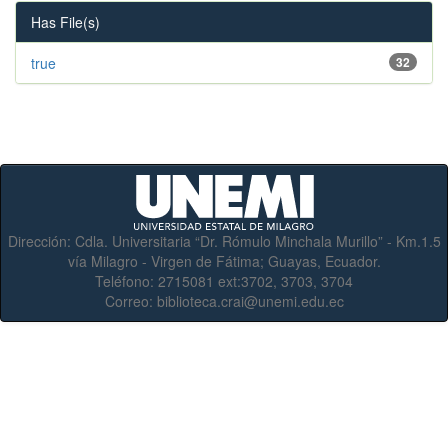
Has File(s)
true
32
Dirección:
Cdla. Universitaria “Dr. Rómulo Minchala Murillo” - Km.1.5
vía Milagro - Virgen de Fátima; Guayas, Ecuador.
Teléfono:
2715081 ext:3702, 3703, 3704
Correo:
biblioteca.crai@unemi.edu.ec