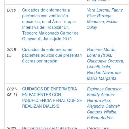
2010
Cuidados de enfermería a
Vera Lorenti, Fanny
pacientes con ventilación
Elsa
;
Párraga
mecánica, en el Área Terapia
Mendoza, Ericka
Intensiva del Hospital "Dr.
Sulay
Teodoro Maldonado Carbo" de
Guayaquil, Junio-julio 2010
2019-
Cuidados de enfermería en
Ramírez Morán,
05
pacientes adultos que presentan
Lorena Paola
;
úlceras por presión
Chiriguaya Orquera,
Lisbeth Icela
;
Rendón Navarrete,
María Margarita
2021-
CUIDADOS DE ENFERMERIA
Espinoza Carrasco,
06-11
EN PACIENTES CON
Freddy Andrés
;
INSUFICIENCIA RENAL QUE SE
Herrera Pico,
REALIZAN DIALISIS
Alejandro Gabriel
;
Campos Villalba,
Édison Andrés
2022-
Humanización del Cuidado de
Cerezo Leal,