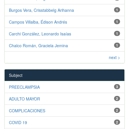
Burgos Vera, Crisstabbelg Arihanna
1
Campos Villalba, Édison Andrés
1
Carchi González, Leonardo Isaías
1
Chalco Román, Graciela Jemina
1
next >
Subject
PREECLAMPSIA
3
ADULTO MAYOR
2
COMPLICACIONES
2
COVID 19
2