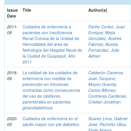
Issue
Title
Author(s)
Date
2011-
Cuidados de enfermería a
Fariño Cortez, Juan
09
pacientes con Insuficiencia
Enrique
;
Mejía
Renal Crónica de la Unidad de
González, Andrés
Hemodiálisis del área de
Fabricio
;
Acosta
Nefrología del Hospital Naval de
Fernández, Julio
la Ciudad de Guayaquil, Año
Adrian
2011
2018-
La calidad de los cuidados de
Calderón Cisneros,
09
enfermería con medida de
Juan Tarquino
;
prevención en infcciones
Moyón Granda,
contraídas como consecuencia
Carlos Alfonso
;
del uso de catéteres
Contreras Cardenas,
parenterales en pacientes
Cristian Jonathan
ginecobstetricos
2020-
Cuidados de enfermería en el
Suarez Lima, Gabriel
05
adulto mayor con pie diabético
José
;
Pazmiño Ulloa,
Emily Noemi