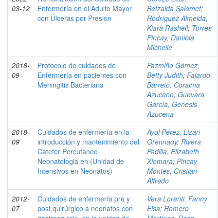
03-12
Enfermería en el Adulto Mayor
Betzaida Salomet
;
con Úlceras por Presión
Rodríguez Almeida,
Kiara Rashell
;
Torres
Pincay, Daniela
Michelle
2018-
Protocolo de cuidados de
Pazmiño Gómez,
09
Enfermería en pacientes con
Betty Judith
;
Fajardo
Meningitis Bacteriana
Barreto, Coraima
Azucene
;
Guevara
García, Genesis
Azucena
2018-
Cuidados de enfermería en la
Ayol Pérez, Lizan
09
introducción y mantenimiento del
Grennady
;
Rivera
Cateter Percutaneo,
Padilla, Elizabeth
Neonatologia en (Unidad de
Xiomara
;
Pincay
Intensivos en Neonatos)
Montes, Cristian
Alfredo
2012-
Cuidados de enfermería pre y
Vera Lorenti, Fanny
07
post quirúrgico a neonatos con
Elsa
;
Romero
gastrosquisis, en la unidad de
Martínez, Rosa