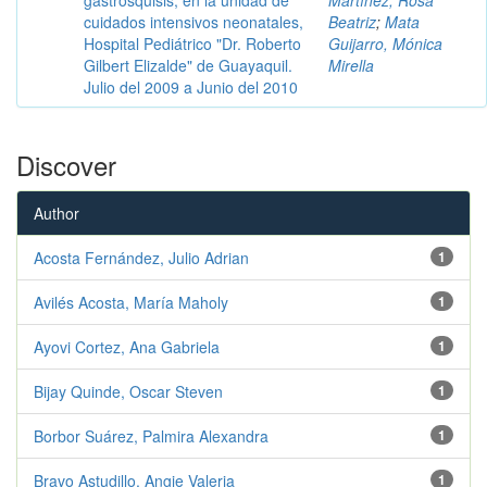
cuidados intensivos neonatales,
Beatriz
;
Mata
Hospital Pediátrico "Dr. Roberto
Guijarro, Mónica
Gilbert Elizalde" de Guayaquil.
Mirella
Julio del 2009 a Junio del 2010
Discover
Author
Acosta Fernández, Julio Adrian
1
Avilés Acosta, María Maholy
1
Ayovi Cortez, Ana Gabriela
1
Bijay Quinde, Oscar Steven
1
Borbor Suárez, Palmira Alexandra
1
Bravo Astudillo, Angie Valeria
1