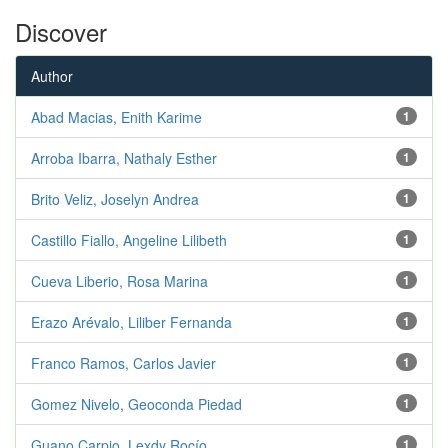
Discover
Author
Abad Macias, Enith Karime
1
Arroba Ibarra, Nathaly Esther
1
Brito Veliz, Joselyn Andrea
1
Castillo Fiallo, Angeline Lilibeth
1
Cueva Liberio, Rosa Marina
1
Erazo Arévalo, Liliber Fernanda
1
Franco Ramos, Carlos Javier
1
Gomez Nivelo, Geoconda Piedad
1
Guano Carpio, Lexdy Rocío
1