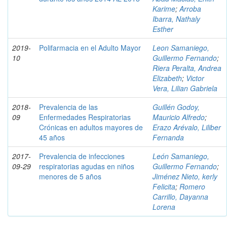
Karime
;
Arroba
Ibarra, Nathaly
Esther
2019-
Polifarmacia en el Adulto Mayor
Leon Samaniego,
10
Guillermo Fernando
;
Riera Peralta, Andrea
Elizabeth
;
Victor
Vera, Lilian Gabriela
2018-
Prevalencia de las
Guillén Godoy,
09
Enfermedades Respiratorias
Mauricio Alfredo
;
Crónicas en adultos mayores de
Erazo Arévalo, Liliber
45 años
Fernanda
2017-
Prevalencia de infecciones
León Samaniego,
09-29
respiratorias agudas en niños
Guillermo Fernando
;
menores de 5 años
Jiménez Nieto, kerly
Felicita
;
Romero
Carrillo, Dayanna
Lorena