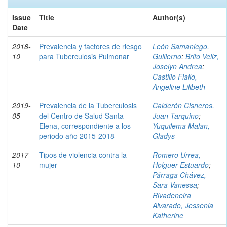
Issue
Title
Author(s)
Date
2018-
Prevalencia y factores de riesgo
León Samaniego,
10
para Tuberculosis Pulmonar
Guillerno
;
Brito Veliz,
Joselyn Andrea
;
Castillo Fiallo,
Angeline Lilibeth
2019-
Prevalencia de la Tuberculosis
Calderón Cisneros,
05
del Centro de Salud Santa
Juan Tarquino
;
Elena, correspondiente a los
Yuquilema Malan,
periodo año 2015-2018
Gladys
2017-
Tipos de violencia contra la
Romero Urrea,
10
mujer
Holguer Estuardo
;
Párraga Chávez,
Sara Vanessa
;
Rivadeneira
Alvarado, Jessenia
Katherine