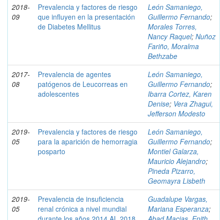
2018-
Prevalencia y factores de riesgo
León Samaniego,
09
que influyen en la presentación
Guillermo Fernando
;
de Diabetes Mellitus
Morales Torres,
Nancy Raquel
;
Nuñoz
Fariño, Moralma
Bethzabe
2017-
Prevalencia de agentes
León Samaniego,
08
patógenos de Leucorreas en
Guillermo Fernando
;
adolescentes
Ibarra Cortez, Karen
Denise
;
Vera Zhagui,
Jefferson Modesto
2019-
Prevalencia y factores de riesgo
León Samaniego,
05
para la aparición de hemorragia
Guillermo Fernando
;
posparto
Montiel Galarza,
Mauricio Alejandro
;
Pineda Pizarro,
Geomayra Lisbeth
2019-
Prevalencia de insuficiencia
Guadalupe Vargas,
05
renal crónica a nivel mundial
Mariana Esperanza
;
durante los años 2014 AL 2018
Abad Macias, Enith