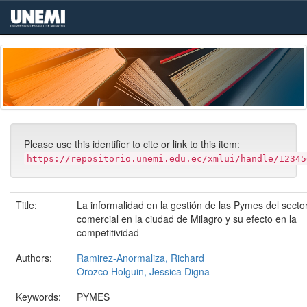
Skip
navigation
Please use this identifier to cite or link to this item:
https://repositorio.unemi.edu.ec/xmlui/handle/12345
Title:
La informalidad en la gestión de las Pymes del secto
comercial en la ciudad de Milagro y su efecto en la
competitividad
Authors:
Ramirez-Anormaliza, Richard
Orozco Holguin, Jessica Digna
Keywords:
PYMES