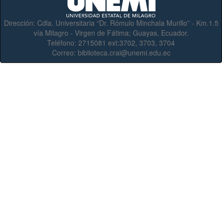
Dirección:
Cdla. Universitaria “Dr. Rómulo Minchala Murillo” - Km.1.5
vía Milagro - Virgen de Fátima; Guayas, Ecuador.
Teléfono:
2715081 ext:3702, 3703, 3704
Correo:
biblioteca.crai@unemi.edu.ec