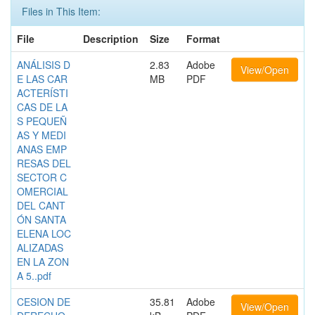
Files in This Item:
File
Description
Size
Format
ANÁLISIS D
2.83
Adobe
View/Open
E LAS CAR
MB
PDF
ACTERÍSTI
CAS DE LA
S PEQUEÑ
AS Y MEDI
ANAS EMP
RESAS DEL
SECTOR C
OMERCIAL
DEL CANT
ÓN SANTA
ELENA LOC
ALIZADAS
EN LA ZON
A 5..pdf
CESION DE
35.81
Adobe
View/Open