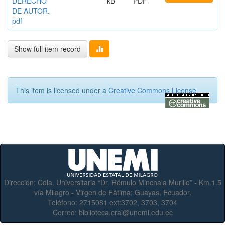
DERECHO
kB
PDF
DE AUTOR.
pdf
Show full item record
This item is licensed under a
Creative Commons License
Dirección:
Cdla. Universitaria “Dr. Rómulo Minchala Murillo” - Km.1.5
vía Milagro - Virgen de Fátima; Guayas, Ecuador.
Teléfono:
2715081 ext:3702, 3703, 3704
Correo:
biblioteca.crai@unemi.edu.ec